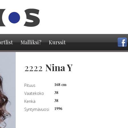
Hyppää
pääsisältöön
rtlist
Malliksi?
Kurssit
2222
Nina Y
168 cm
Pituus
38
Vaatekoko
38
Kenkä
1996
Syntymävuosi