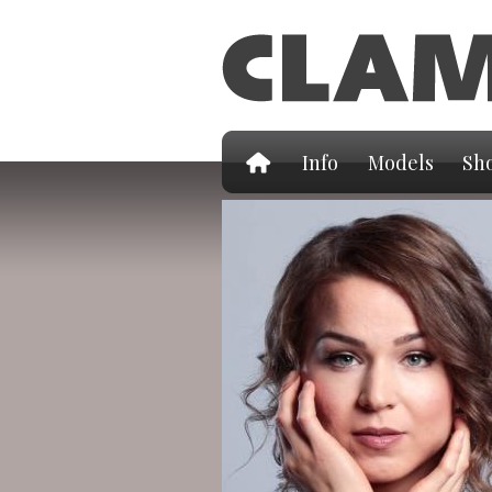
Info
Models
Sho