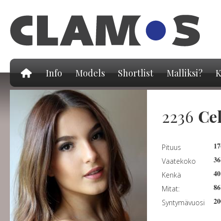
Hy
pä
Info
Models
Shortlist
Malliksi?
K
2236
Ce
17
Pituus
36
Vaatekoko
40
Kenkä
86
Mitat:
20
Syntymävuosi