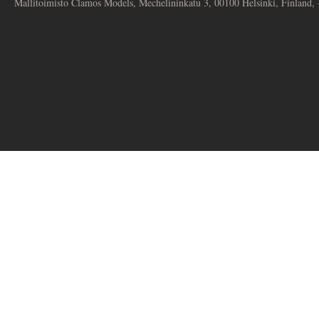
Mallitoimisto Clamos Models, Mechelininkatu 3, 00100 Helsinki, Finland