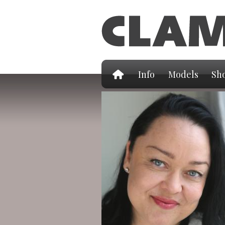
Info
Models
Sho