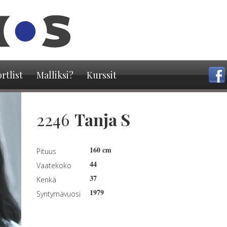
Hyppää
pääsisältöön
rtlist
Malliksi?
Kurssit
2246
Tanja S
160 cm
Pituus
44
Vaatekoko
37
Kenkä
1979
Syntymävuosi