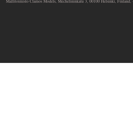
Mallitoimisto Clamos Models, Mechelininkatu 3, 00100 Helsinki, Finland