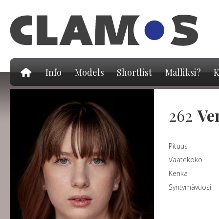
Hy
pä
Info
Models
Shortlist
Malliksi?
K
262
Ve
Pituus
Vaatekoko
Kenkä
Syntymävuosi