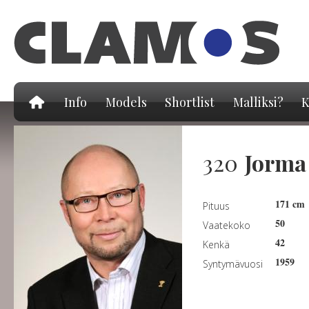
Hy
pä
Info
Models
Shortlist
Malliksi?
K
320
Jorma
171 cm
Pituus
50
Vaatekoko
42
Kenkä
1959
Syntymävuosi