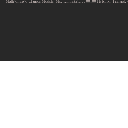
Mallitoimisto Clamos Models, Mechelininkatu 3, 00100 Helsinki, Finland