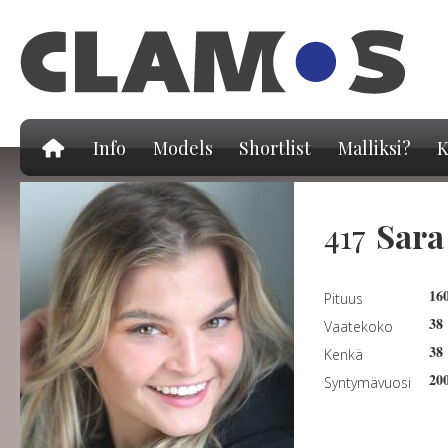
Hy
pä
Info
Models
Shortlist
Malliksi?
K
417
Sara
16
Pituus
38
Vaatekoko
38
Kenkä
20
Syntymävuosi