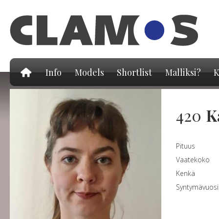
Hy
pä
Info
Models
Shortlist
Malliksi?
K
420
K
Pituus
Vaatekoko
Kenkä
Syntymävuosi