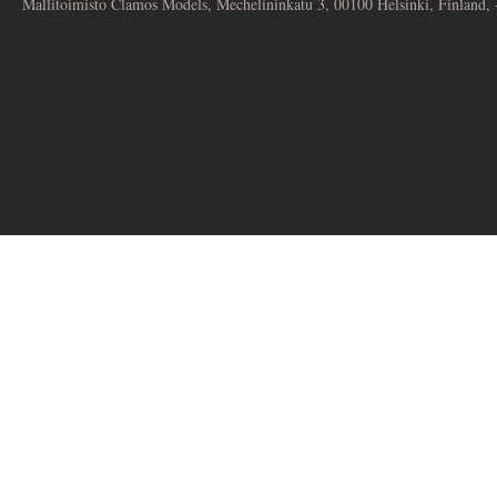
Mallitoimisto Clamos Models, Mechelininkatu 3, 00100 Helsinki, Finland