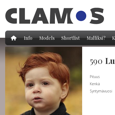
Hy
pä
Info
Models
Shortlist
Malliksi?
K
590
Lu
Pituus
Kenkä
Syntymävuosi