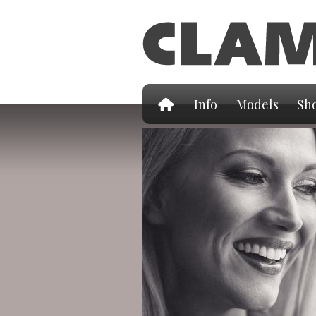
Info
Models
Sho