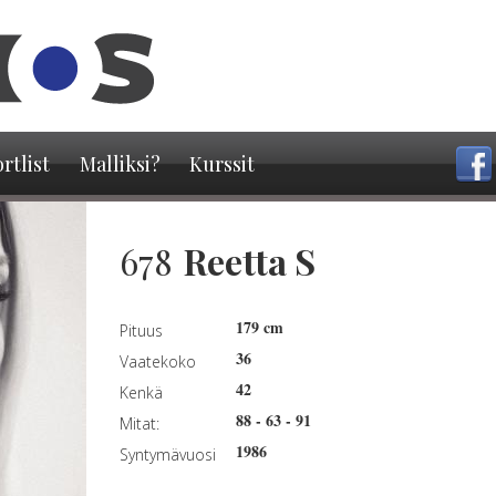
Hyppää
pääsisältöön
rtlist
Malliksi?
Kurssit
678
Reetta S
179 cm
Pituus
36
Vaatekoko
42
Kenkä
88
-
63
-
91
Mitat:
1986
Syntymävuosi