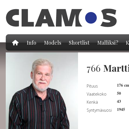
Hy
pä
Info
Models
Shortlist
Malliksi?
K
766
Martt
176 c
Pituus
50
Vaatekoko
43
Kenkä
1945
Syntymävuosi