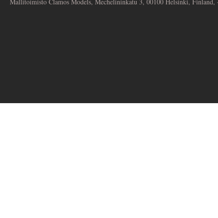
Mallitoimisto Clamos Models, Mechelininkatu 3, 00100 Helsinki, Finland