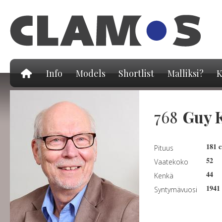
Hy
pä
Info
Models
Shortlist
Malliksi?
K
768
Guy 
181 
Pituus
52
Vaatekoko
44
Kenkä
1941
Syntymävuosi