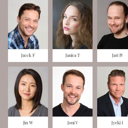
Sivut
Jacek F
Janica T
Jari N
Jin W
Joni V
Jyrki I