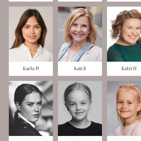
Karla N
Kati S
Katri H