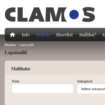
Hy
pä
Info
Models
Shortlist
Malliksi?
K
Etusivu
>
Lapsimallit
Lapsimallit
Mallihaku
Nimi
Sukupuoli
Valitse sukupuol