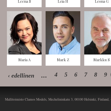
Leena S
Leia H
Leona G
Maria A
Mark Z
Markku S
4
5
6
7
8
9
‹ edellinen
…
Mallitoimisto Clamos Models, Mechelininkatu 3, 00100 Helsinki, Finland