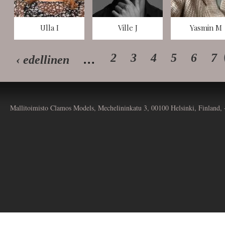
Ulla I
Ville J
Yasmin M
2
3
4
5
6
7
‹ edellinen
…
Mallitoimisto Clamos Models, Mechelininkatu 3, 00100 Helsinki, Finland