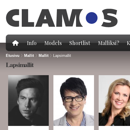
Hy
pä
Info
Models
Shortlist
Malliksi?
K
Etusivu
>
Mallit
>
Mallit
>
Lapsimallit
Lapsimallit
Sivut