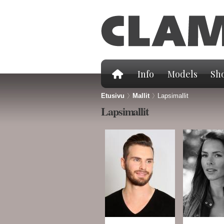
Info
Models
Sho
Etusivu
>
Mallit
>
Lapsimallit
Lapsimallit
Sivut