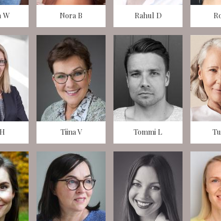
n W
Nora B
Rahul D
R
 H
Tiina V
Tommi L
Tu