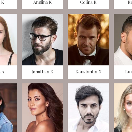
 K
Anniina K
Celina K
E
a A
Jonathan K
Konstantin N
Lu