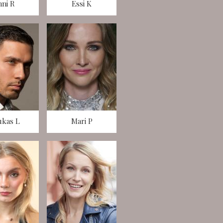
nni R
Essi K
ukas L
Mari P