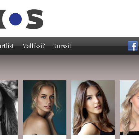
Hyppää
pääsisältöön
rtlist
Malliksi?
Kurssit