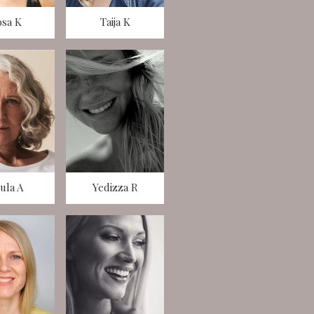
osa K
Taija K
ula A
Yedizza R