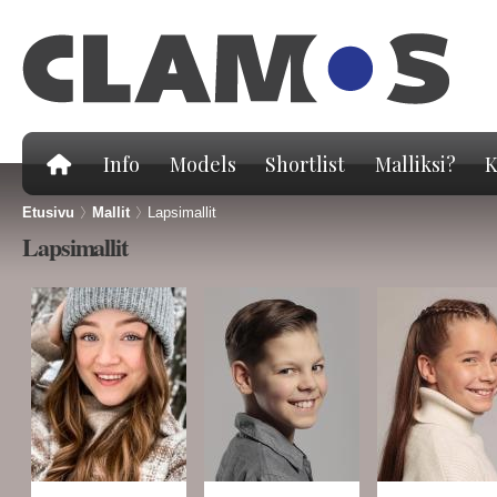
Hy
pä
Info
Models
Shortlist
Malliksi?
K
Etusivu
>
Mallit
>
Lapsimallit
Lapsimallit
Sivut