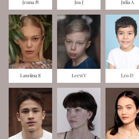
Jenna N
Joa J
Julia A
Lauriina S
Leevi V
Leo D