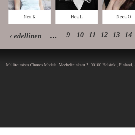
Nea K
Nea L
Neea O
9
10
11
12
13
14
‹ edellinen
…
Mallitoimisto Clamos Models, Mechelininkatu 3, 00100 Helsinki, Finland