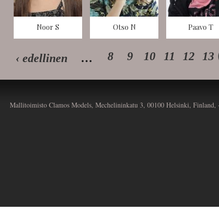
Noor S
Otso N
Paavo T
8
9
10
11
12
13
‹ edellinen
…
Mallitoimisto Clamos Models, Mechelininkatu 3, 00100 Helsinki, Finland