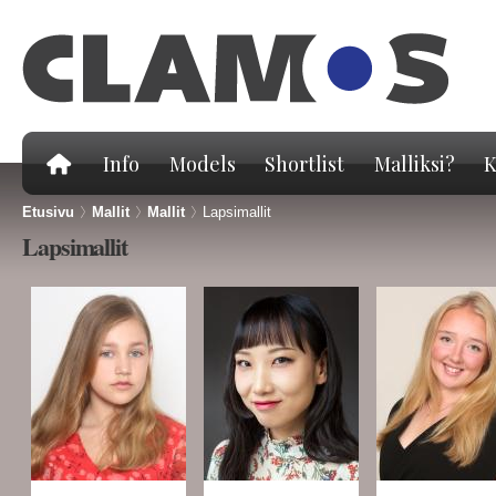
Hy
pä
Info
Models
Shortlist
Malliksi?
K
Etusivu
>
Mallit
>
Mallit
>
Lapsimallit
Lapsimallit
Sivut