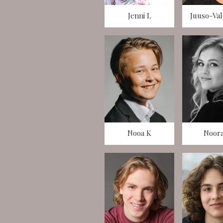
Jenni L
Juuso-Val
Nooa K
Noora