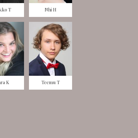
kko T
Nhi H
ara K
Teemu T