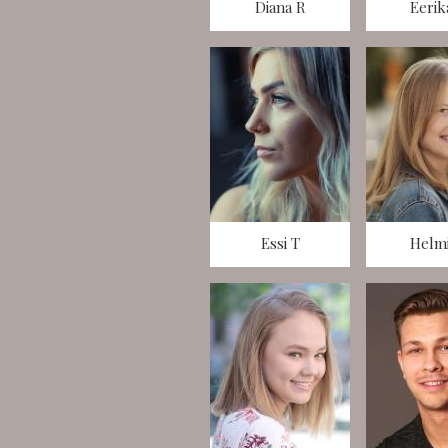
Diana R
Eerik
Essi T
Helmi