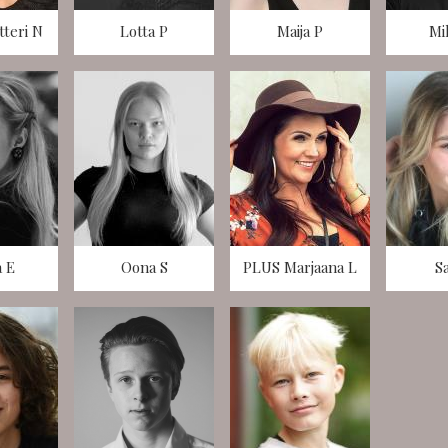
tteri N
Lotta P
Maija P
Mi
 E
Oona S
PLUS Marjaana L
S