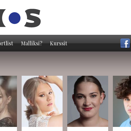
Hyppää
pääsisältöön
rtlist
Malliksi?
Kurssit