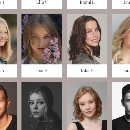
a I
Ella V
Emmi L
Em
 A
Iina H
Inka H
Jan