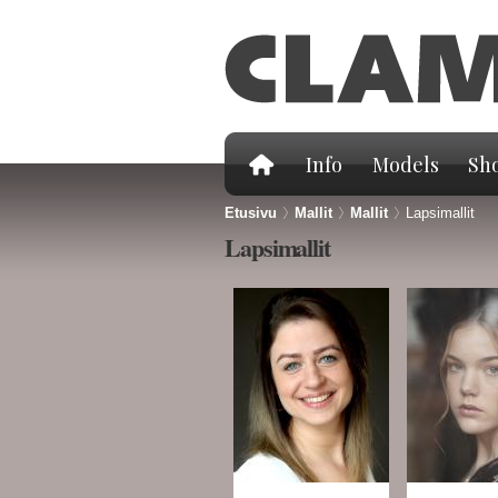
Info
Models
Sho
Etusivu
>
Mallit
>
Mallit
>
Lapsimallit
Lapsimallit
Sivut