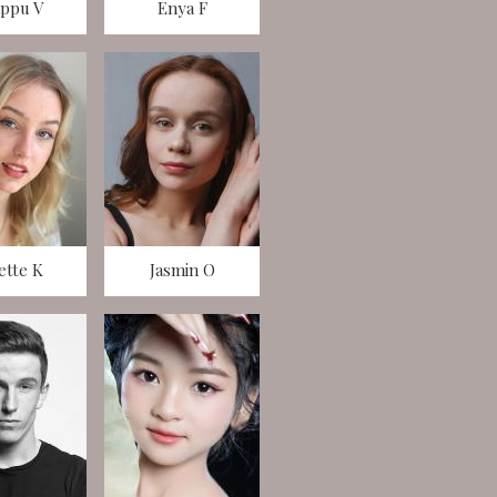
ppu V
Enya F
ette K
Jasmin O