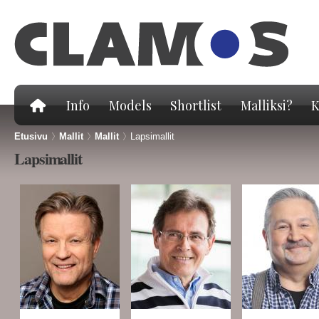
Hy
pä
Info
Models
Shortlist
Malliksi?
K
Etusivu
>
Mallit
>
Mallit
>
Lapsimallit
Lapsimallit
Sivut