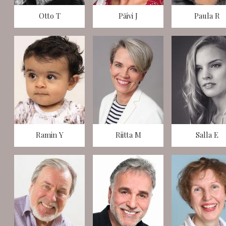
Otto T
Päivi J
Paula R
Ramin Y
Riitta M
Salla E