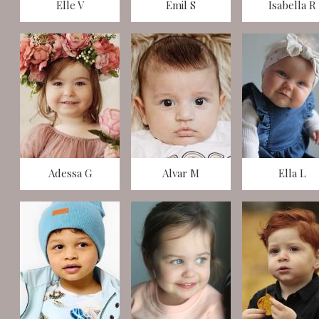
Elle V
Emil S
Isabella R
Adessa G
Alvar M
Ella L