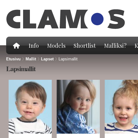
Hy
pä
Info
Models
Shortlist
Malliksi?
K
Etusivu
>
Mallit
>
Lapset
>
Lapsimallit
Lapsimallit
Sivut