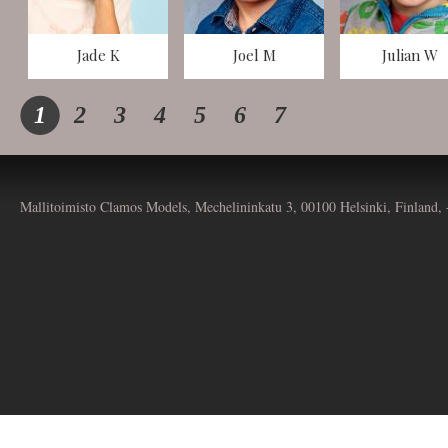
Jade K
Joel M
Julian W
1
2
3
4
5
6
7
Mallitoimisto Clamos Models, Mechelininkatu 3, 00100 Helsinki, Finland