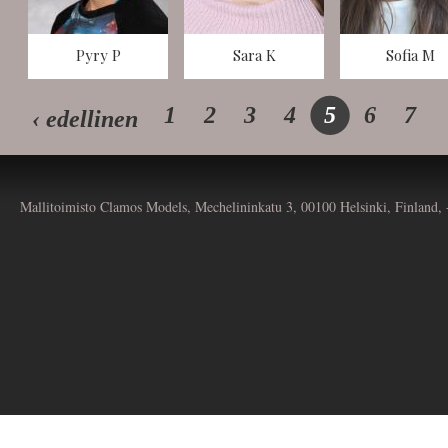
Pyry P
Sara K
Sofia M
1
2
3
4
5
6
7
‹ edellinen
Mallitoimisto Clamos Models, Mechelininkatu 3, 00100 Helsinki, Finland