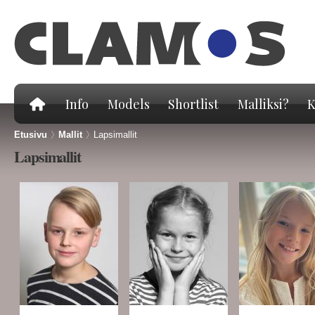
Hy
pä
Info
Models
Shortlist
Malliksi?
K
Etusivu
>
Mallit
>
Lapsimallit
Lapsimallit
Sivut