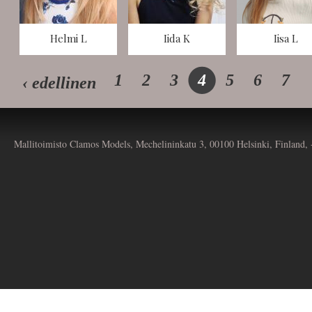
Helmi L
Iida K
Iisa L
1
2
3
4
5
6
7
‹ edellinen
Mallitoimisto Clamos Models, Mechelininkatu 3, 00100 Helsinki, Finland