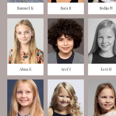
Samuel K
Sara S
Sofija N
Alma E
Aref I
Eevi H