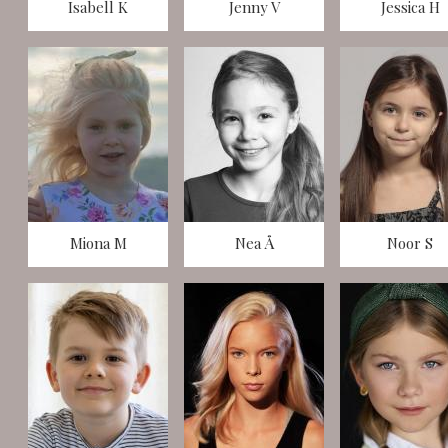
Isabell K
Jenny V
Jessica H
Miona M
Nea Å
Noor S