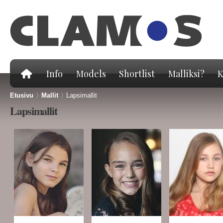
Hy
pä
Info
Models
Shortlist
Malliksi?
K
Etusivu
>
Mallit
>
Lapsimallit
Lapsimallit
Sivut