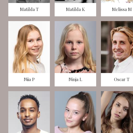
Matilda T
Matilda K
Melissa M
Niia P
Ninja L
Oscar T