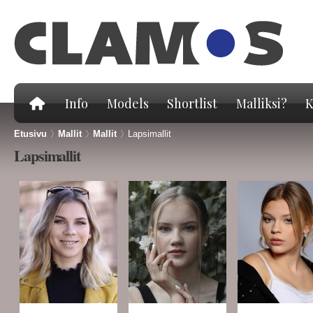
Hy
pä
Info
Models
Shortlist
Malliksi?
K
Etusivu
>
Mallit
>
Mallit
>
Lapsimallit
Lapsimallit
Sivut