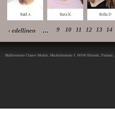
Said A
Sara K
Sofia D
9
10
11
12
13
14
‹ edellinen
…
Mallitoimisto Clamos Models, Mechelininkatu 3, 00100 Helsinki, Finland