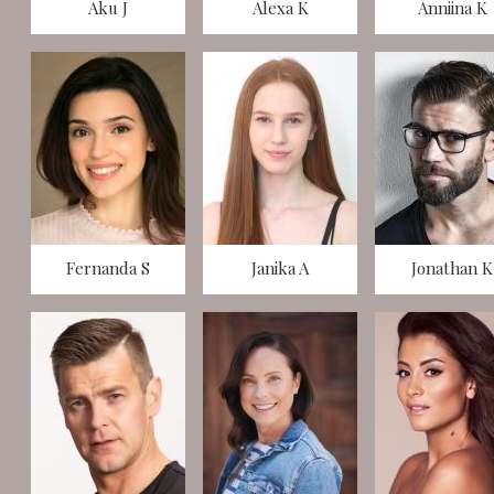
Aku J
Alexa K
Anniina K
Fernanda S
Janika A
Jonathan K