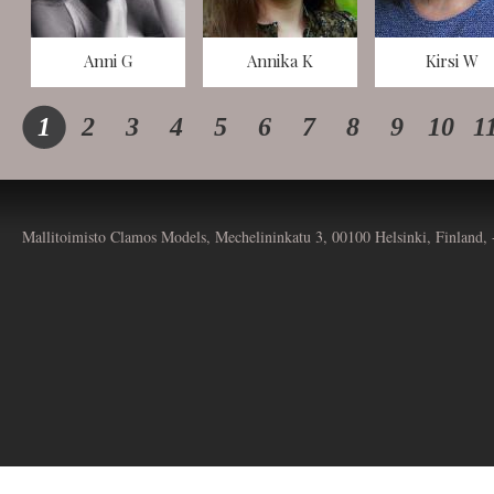
Anni G
Annika K
Kirsi W
1
2
3
4
5
6
7
8
9
10
1
Mallitoimisto Clamos Models, Mechelininkatu 3, 00100 Helsinki, Finland