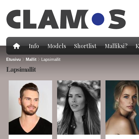
Hy
pä
Info
Models
Shortlist
Malliksi?
K
Etusivu
>
Mallit
>
Lapsimallit
Lapsimallit
Sivut