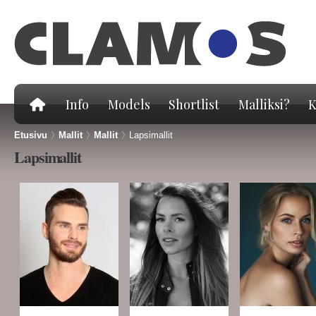
Hy
pä
Info
Models
Shortlist
Malliksi?
K
Etusivu
>
Mallit
>
Mallit
>
Lapsimallit
Lapsimallit
Sivut