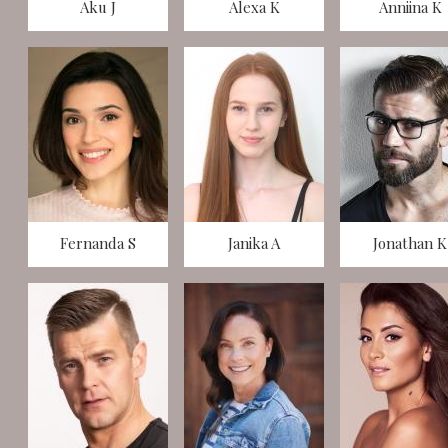
Aku J
Alexa K
Anniina K
Fernanda S
Janika A
Jonathan K