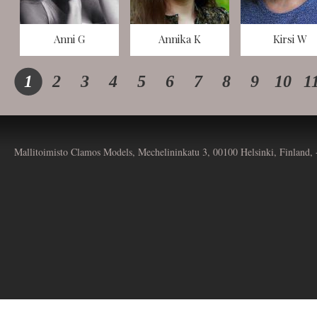
Anni G
Annika K
Kirsi W
1
2
3
4
5
6
7
8
9
10
1
Mallitoimisto Clamos Models, Mechelininkatu 3, 00100 Helsinki, Finland