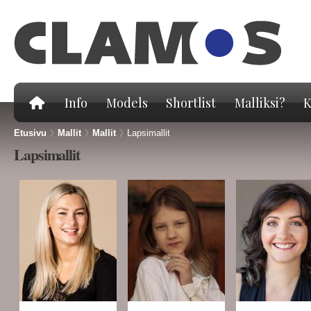
Hy
pä
Info
Models
Shortlist
Malliksi?
K
Etusivu
>
Mallit
>
Mallit
>
Lapsimallit
Lapsimallit
Sivut